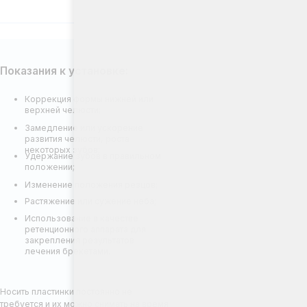
е или ускорение
елюсти, роста
зубов;
зубов в правильном
;
 положения резцов;
 или сужение неба;
ние в качестве
ого аппарата для
я результатов
екетами.
 постоянно не
ожно снимать на время
роведения
роцедур.