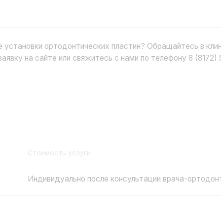
Стоимость услуги
Индивидуально после консультации врача-ортодонта
ких пластин в нашей клинике. Мы предлагаем доступную и прозра
дый мог получить необходимое лечение.
частями