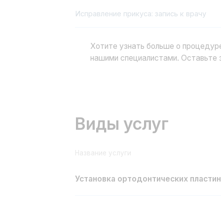
Название услуги
Установка ортодонтических пластин
Цена на исправление прикуса
Узнайте цены на установку ортодонтичес
услуг, гибкую систему оплаты, чтобы каж
Платите за лечение 