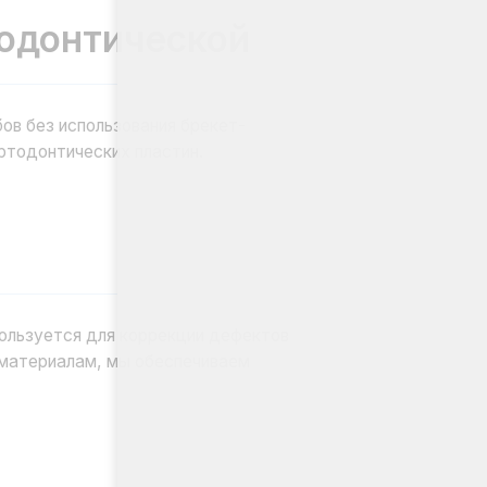
зования брекет-
х пластин.
я коррекции дефектов
мы обеспечиваем
установке:
 формы нижней или
люсти;