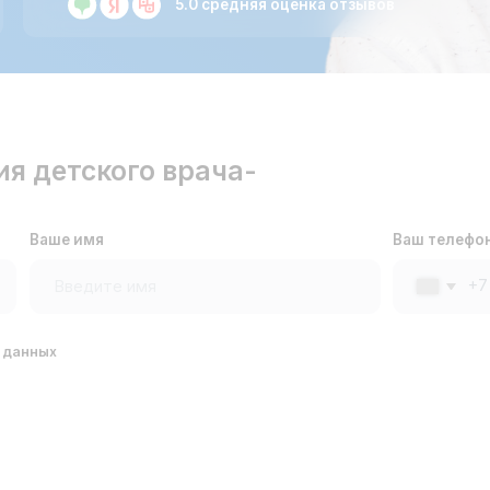
етского врача-
е имя
Ваш телефон
+7
становка пластины ортодонт