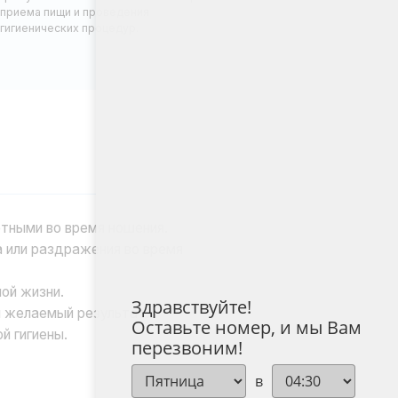
я ношения.
ния во время
зультат.
ля консультации с
Здравствуйте!
Оставьте номер, и мы Вам
перезвоним!
в