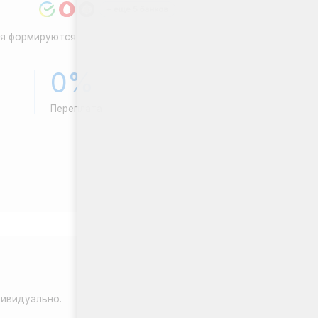
%
плата