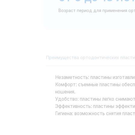
Незаметность: пластины изготавливаются
Комфорт: съемные пластины обеспечиваю
ношения.
Удобство: пластины легко снимаются и на
Эффективность: пластины эффективно кор
Гигиена: возможность снятия пластин обл
Исправление прикуса: запись к врачу
Хотите узнать больше о процедуре устан
нашими специалистами. Оставьте заявку н
Виды услуг