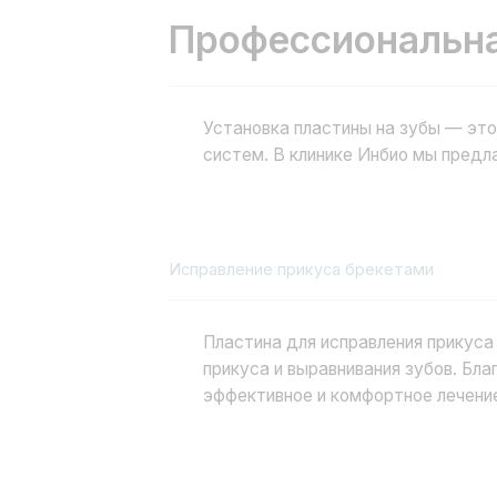
Установка пластины на зубы — это эффект
систем. В клинике Инбио мы предлагаем 
Исправление прикуса брекетами
Пластина для исправления прикуса — это
прикуса и выравнивания зубов. Благодар
эффективное и комфортное лечение.
Установка элайнеров
Установка ортодонтических пластин
Ортодонтические