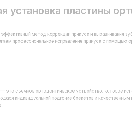
ивный метод коррекции прикуса и выравнивания зубов без исполь
профессиональное исправление прикуса с помощью ортодонтически
 съемное ортодонтическое устройство, которое используется дл
я индивидуальной подгонке брекетов и качественным материалам, 
Показания к 
Коррекция
верхней че