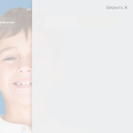
Закрыть
. Предтеченская, 75, г. Вологда
+7 817 257-82-85
Обратный звонок
Консультация врача
Рассрочка и
кредит