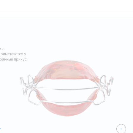
тся у
Замедлени
рикус.
развития ч
некоторых 
Удержание 
положении
Изменение
Растяжение
Использова
ретенционн
закреплени
лечения бр
Носить пластинки
требуется и их м
приема пищи и п
гигиенических п
ческих пластин.