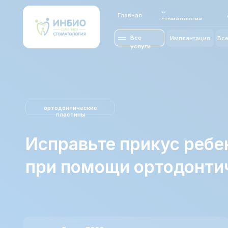
О
Главная
Акции
стоматологии
Все
Имплантация
Все-на-4/6
услуги
ортодонтические
пластины
Исправьте прикус ребенка
при помощи ортодонтичес
Более 7000 постоянных пациентов