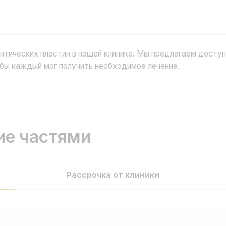
Рассрочка от банка
Предоставляется восьмью банками-партнерами. Условия формируются
индивидуально.
0%
6 мес.
0
Первоначальный взнос
Максимальный срок
Пере
Оставить заявку
Рассрочка от клиники