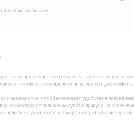
 из прозрачного материала, что делает их малозаметными во врем
т комфорт при ношении и не вызывают дискомфорта или раздраже
деваются, что обеспечивает удобство в повседневной жизни.
ректируют положение зубов и прикуса, обеспечивая желаемый ре
егчает уход за полостью рта и поддержание оральной гигиены.
овки ортодонтических пластин? Обращайтесь в клинику "Инбио" д
а сайте или свяжитесь с нами по телефону 8 (8172) 55-00-38.